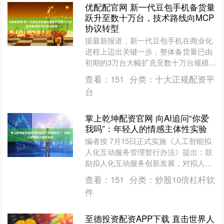
优配配官网 新一代豆包手机备货量
跃升至数十万台，技术路线向MCP
协议转型
据最新报道，新一代豆包手机在商业化
进程上迈出关键一步，整体备货量已由
初期的3万台大幅扩充至数十万台规模。
在技术路径上，该产品放弃了此前引发
查看：
151
分类：
十大正规配资平
争议的“读取屏幕、模拟....
台
掌上乾坤配资官网 向AI追问“你爱
我吗”：年轻人的情感主体性实验
编者按 7月15日正式实施《人工智能拟
人化互动服务管理暂行办法》提出：鼓
励拟人化互动服务创新发展，对拟人化
互动服务实行包容审慎和分类分级监
查看：
151
分类：
炒股10倍杠杆软
管，促进拟人化互动服务....
件
至德投资配资APP下载 直击世界人