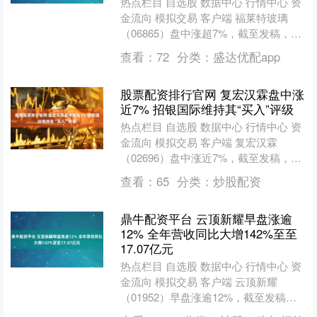
热点栏目 自选股 数据中心 行情中心 资
金流向 模拟交易 客户端 福莱特玻璃
（06865）盘中涨超7%，截至发稿，股
价上涨6.29%，现报9.47港元，成交额
查看：
72
分类：
盛达优配app
2....
股票配资排行官网 复宏汉霖盘中涨
近7% 招银国际维持其“买入”评级
热点栏目 自选股 数据中心 行情中心 资
金流向 模拟交易 客户端 复宏汉霖
（02696）盘中涨近7%，截至发稿，股
价上涨5.83%，现报69.85港元，成交额
查看：
65
分类：
炒股配资
2....
鼎牛配资平台 云顶新耀早盘涨逾
12% 全年营收同比大增142%至至
17.07亿元
热点栏目 自选股 数据中心 行情中心 资
金流向 模拟交易 客户端 云顶新耀
（01952）早盘涨逾12%，截至发稿，
股价上涨11.88%，现报38.80港元，成