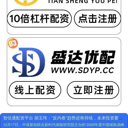
万
德
配
西
资
安
2025
高
年
新
河
配
北
资
宣
APP
工
下
推
载
土
年
机
末
质
解
量
禁
评
高
测
智信通配资平台 胡玉玮：“反内卷”趋势还将持续，未来投资要掌握长期短期政策效应
峰
与
12月17日，中保新知联合新时代保险研究院主办的“2025年度中国保险鼎峰
来
选