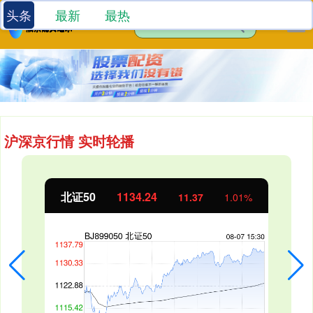
头条
最新
最热
沪深京行情 实时轮播
北证50
1134.24
11.37
1.01%