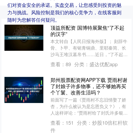
们对资金安全的承诺。实盘交易，让您感受到投资的魅
力与挑战。风险控制是我们的核心竞争力，在线客服则
随时为您解答任何疑问。
顶益所配资 国博特展聚焦“了不起
的汉字”
本文转自【人民日报海外版】； 刻辞牛
骨、卜甲、有铭青铜鼎、里耶秦简、长
沙马王堆汉墓帛书……近日，“了不起的
汉字——古文字与中华文明传承发展工
查看：
89
分类：
盛达优配app
程‘十四五’成果展”....
郑州股票配资网APP下载 贾雨村谢
了封娘子许多物事，还不够她再买
个丫鬟、改善生活吗？
前面写了一篇《贾雨村不忘旧情娶了娇
杏，为什么被认为是忘恩负义？》，有
人这样评论：“贾雨村给了封氏许多银
两，还不够封氏淘宝一堆丫鬟吗？实际
查看：
151
分类：
炒股10倍杠杆软
上‘贾雨村’只是因为和作....
件