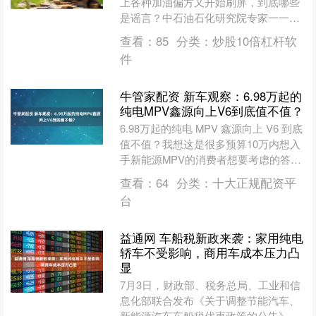
上各种加油偏方又开始刷屏，到底哪些
是谣言？中石油石化研究院专家一一给
出权威解读。 很多车主疑惑汽油是否存
查看：
85
分类：
炒股10倍杠杆软
在保质期。 专家称汽....
件
牛管家配资 新车观察：6.98万起的
纯电MPV鑫源向上V6到底值不值？
6.98万起的纯电 MPV 鑫源向上 V6 到底
值不值？我想这是很多预算10万内想入
手新能源MPV的消费者想要考虑的答
案。毕竟这款车，6.98万到9.48万的
查看：
64
分类：
十大正规配资平
定....
台
益通网 车船税新政来袭：家用纯电
轿车不受影响，商用车成本压力凸
显
7月3日，财政部、税务总局、工业和信
息化部联合发布《关于调整节能汽车、
新能源汽车车船税优惠政策的公告》，