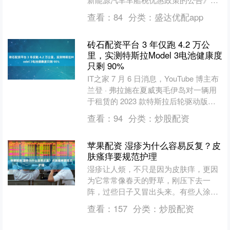
明确自2027年1月1日起，取消对节能汽
查看：
84
分类：
盛达优配app
车减半征收车船税....
砖石配资平台 3 年仅跑 4.2 万公
里，实测特斯拉Model 3电池健康度
只剩 90%
IT之家 7 月 6 日消息，YouTube 博主布
兰登 · 弗拉施在夏威夷毛伊岛对一辆用
于租赁的 2023 款特斯拉后轮驱动版
Model 3 做了电池健康检....
查看：
94
分类：
炒股配资
苹果配资 湿疹为什么容易反复？皮
肤瘙痒要规范护理
湿疹让人烦，不只是因为皮肤痒，更因
为它常常像春天的野草，刚压下去一
阵，过些日子又冒出头来。有些人涂了
几天药，红痒减轻了，就以为事情过去
查看：
157
分类：
炒股配资
了；可天气一变、洗澡一勤、....