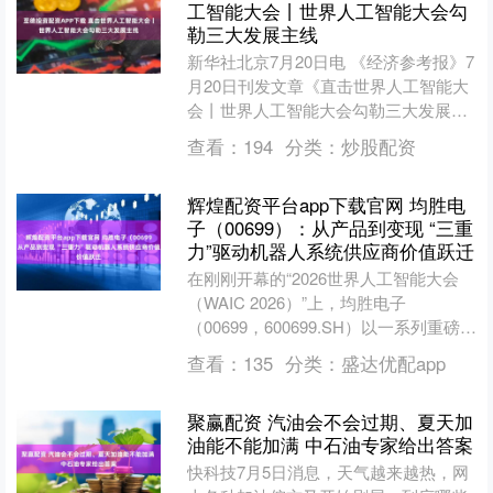
工智能大会丨世界人工智能大会勾
勒三大发展主线
新华社北京7月20日电 《经济参考报》7
月20日刊发文章《直击世界人工智能大
会丨世界人工智能大会勾勒三大发展主
线》。文章称，千余家企业携3000余项
查看：
194
分类：
炒股配资
前沿成果集中....
辉煌配资平台app下载官网 均胜电
子（00699）：从产品到变现 “三重
力”驱动机器人系统供应商价值跃迁
在刚刚开幕的“2026世界人工智能大会
（WAIC 2026）”上，均胜电子
（00699，600699.SH）以一系列重磅发
布成为市场关注的焦点。灵巧手、固液
查看：
135
分类：
盛达优配app
混合....
聚赢配资 汽油会不会过期、夏天加
油能不能加满 中石油专家给出答案
快科技7月5日消息，天气越来越热，网