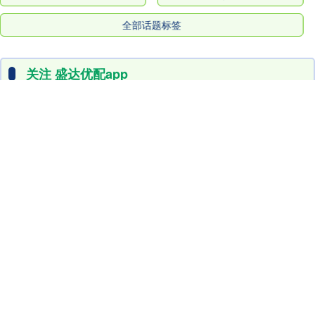
全部话题标签
炒股10倍杠杆软件
关注 盛达优配app
炒股10倍杠杆软件
盛达优配app