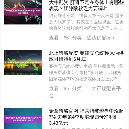
大牛配资 肝肾不足在身体上有哪些
表现？腰膝酸软乏力要调养
说到肝肾不足，很多人第一反应是“是不
是大病来了”。其实在中医语境里，它更
像身体这盏灯的灯油不太充足了，火苗
还在，却没有从前那么稳。人到一定阶
查看：
66
分类：
盛达优配app
段，或长期劳累、熬夜....
北上策略配资 菲律宾总统称原油供
应可维持到6月底
菲律宾总统小费迪南德·马科斯表示，菲
律宾原油供应可维持到6月底。 菲律宾
国家媒体PTV的社交媒体页面上发布视
频显示，马科斯称“我们有充足的原油供
查看：
65
分类：
十大正规配资平
应，可以维持到6....
台
金夆策略官网 福莱特玻璃盘中涨超
7% 去年第4季度实现归母净利润
3.43亿元