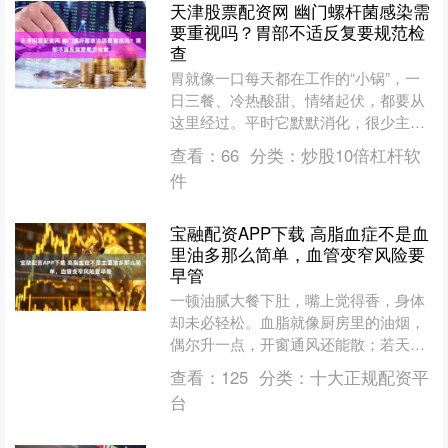
天津股票配资网 幽门螺杆菌感染需
要重视吗？胃部不适反复要规范检
查
胃就像一口每天都在工作的“小锅”，一
日三餐、冷热酸甜、情绪起伏，都要从
这里经过。平时它默默消化，很少主
动“喊苦”。可一旦里面住进了幽门螺杆
查看：
66
分类：
炒股10倍杠杆软
菌，这口小锅的锅壁就可....
件
宝融配资APP下载 高脂血症不是血
里油多那么简单，血管变窄风险要
早管
一顿油腻大餐下肚，嘴上觉得香，身体
却未必轻松。血脂就像厨房里的油烟，
偶尔升一点，开窗通风还能散；若天天
油烟不散，墙面、灶台、排风口都会慢
查看：
125
分类：
十大正规配资平
慢糊上一层。高脂血症也是....
台