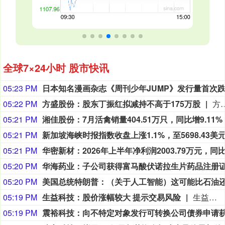
全球7×24小时 股市快讯
05:23 PM
05:22 PM
方盛股份：股东丁振红拟减持不高于175万股
方盛股份公告，持股5%以上股东、董事丁振红持有公司股份710.16万股，占公司总股本比例8.1115%，拟于本公告披露之日起30
05:21 PM
湘佳股份：7月活禽销量404.51万只，同比增9.11%
05:21 PM
05:21 PM
05:20 PM
05:20 PM
05:19 PM
生益科技：股价涨幅较大 提示交易风险
生益科技公告称，公司股票于2026年8月7日以涨停价139.98元/股收盘，较8月3日收盘价上涨约37%，累计涨幅超相关指数，可能存在短期上涨过快下跌风险。公司目前经营正常，无应披露未披露事项，市净率17.24高于行业平均的9.85。董事长陈仁喜拟减持不超335,762股，截至8月7日未减持。提醒投资者理性投资，注意风险。
05:19 PM