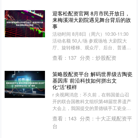
迎客松配资官网 8月市民开放日，
来梅溪湖大剧院遇见舞台背后的故
事
活动时间 8月8日（周六）10:30-11:30
活动名额 50人/场 参观场地 大剧院大
厅、旋转楼梯、观众厅、后台、普通化
妆间、VIP化妆间、排练厅、观光回
查看：
137
分类：
炒股配资
廊....
策略股配资平台 解码世界级古陶瓷
基因库 前沿科技如何拼出文
化“活”模样
r 央视网消息：不久前，在韩国釜山召
开的联合国教科文组织第48届世界遗产
大会上，我国提交的景德镇手工瓷业遗
存项目申遗成功。窑火夜夜明，瓷器日
查看：
143
分类：
十大正规配资平
日出，景德镇这座自1....
台