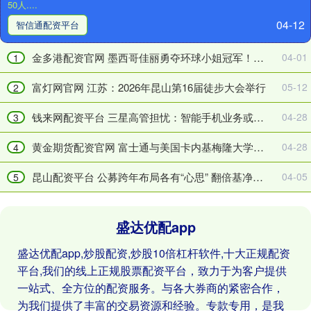
50人....
袭：
购
04-12
限
指
智信通配资平台
售
南：
股
高
金多港配资官网 墨西哥佳丽勇夺环球小姐冠军！裁判却爆黑幕：早就内定好是她？
04-01
1
上
驱
市
动
富灯网官网 江苏：2026年昆山第16届徒步大会举行
05-12
2
市
技
值
术
钱来网配资平台 三星高管担忧：智能手机业务或将首次出现亏损
04-28
3
超
引
1800
领
黄金期货配资官网 富士通与美国卡内基梅隆大学联合开发物理 AI 操作系统
04-28
4
亿
行
昆山配资平台 公募跨年布局各有“心思” 翻倍基净值波动普遍收窄
04-05
元
业
5
盛达优配app
盛达优配app,炒股配资,炒股10倍杠杆软件,十大正规配资
平台,我们的线上正规股票配资平台，致力于为客户提供
一站式、全方位的配资服务。与各大券商的紧密合作，
为我们提供了丰富的交易资源和经验。专款专用，是我